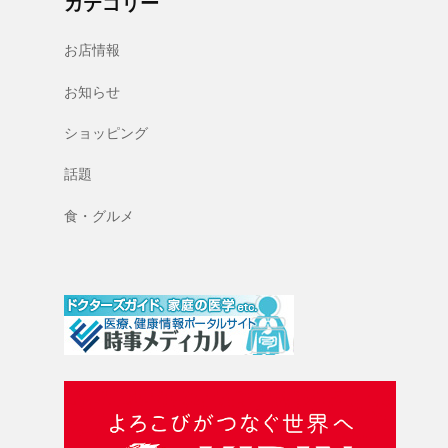
カテゴリー
お店情報
お知らせ
ショッピング
話題
食・グルメ