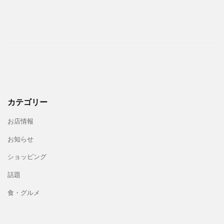
し
楽
中
く
し
で
食
く
役
ス
べ
立
リ
て
つ
ム
健
楽
に
康
し
〜
、
く
カテゴリー
免
ス
疫
お店情報
リ
力
お知らせ
ム
U
に
P
ショッピング
〜
情
話題
報
食・グルメ
を
探
す