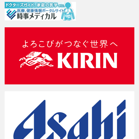
な
ら
免
疫
力
向
上
プ
ロ
ジ
ェ
ク
ト
。