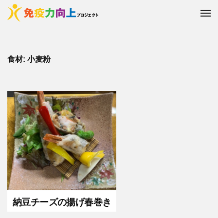
免
ュ
コ
ー
疫
メ
ン
ニ
力
免
食
テ
ュ
向
ー
疫
・
ン
上
運
力
ツ
食材:
小麦粉
プ
動
へ
向
ロ
・
ス
上
ジ
睡
キ
ェ
プ
眠
ッ
ク
ロ
e
プ
ト
ジ
t
〜
ェ
c
お
ク
.
い
.
ト
し
く
く
〜
ら
食
お
納豆チーズの揚げ春巻き
し
べ
い
て
の