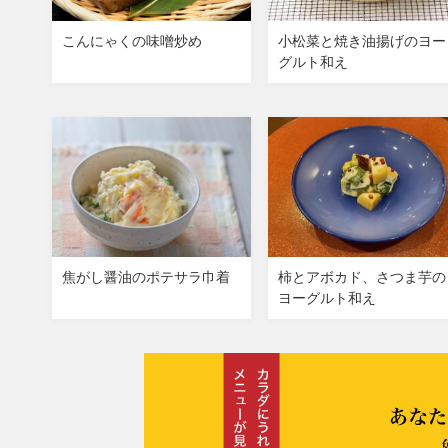
ト
こんにゃくの味噌炒め
小松菜と焼き油揚げのヨー
。
グルト和え
焦がし醤油のポテサラ巾着
柿とアボカド、さつま芋の
ヨーグルト和え