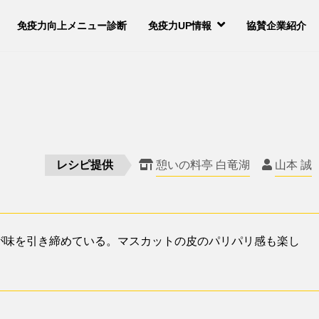
免疫力向上メニュー診断
免疫力UP情報
協賛企業紹介
え
レシピ提供
憩いの料亭 白竜湖
山本 誠
が味を引き締めている。マスカットの皮のパリパリ感も楽し