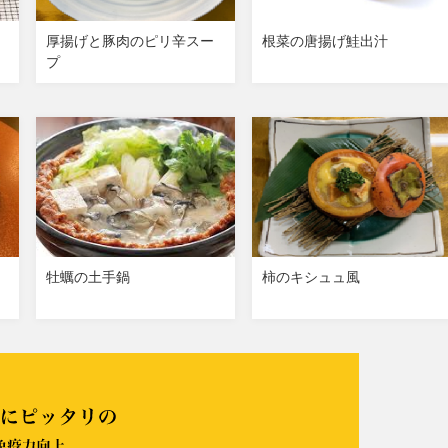
厚揚げと豚肉のピリ辛スー
根菜の唐揚げ鮭出汁
プ
牡蠣の土手鍋
柿のキシュュ風