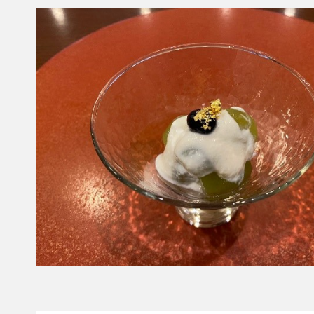
食
し
お
べ
の
い
て
中
し
楽
で
し
く
役
く
食
立
ス
べ
つ
リ
健
て
ム
康
楽
に
、
し
〜
免
く
疫
ス
力
リ
U
P
ム
情