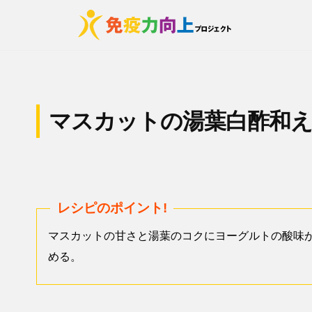
免
コ
疫
ン
力
免
食
テ
向
・
疫
ン
上
運
ツ
力
プ
動
へ
マスカットの湯葉白酢和
向
ロ
・
ス
ジ
上
睡
キ
ェ
プ
眠
ッ
ク
ロ
e
ト
プ
t
ジ
〜
c
ェ
お
マスカットの甘さと湯葉のコクにヨーグルトの酸味
.
い
ク
める。
.
し
ト
く
く
〜
ら