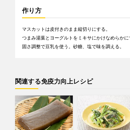
に
報
〜
作り方
を
探
マスカットは皮付きのまま縦切りにする。
す
な
つまみ湯葉とヨーグルトをミキサにかけなめらかに
ら
固さ調整で豆乳を使う。砂糖、塩で味を調える。
免
疫
力
向
関連する免疫力向上レシピ
上
プ
ロ
ジ
ェ
ク